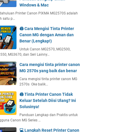
Windows & Mac
dahuluan Printer Canon PIXMA MG2570S adalah
h satu p…
🖨️ Cara Mengisi Tinta Printer
Canon MG dengan Aman dan
Benar (Lengkap!)
Untuk Canon MG2570, MG2500,
50, MG3670, dan Seri Lainny…
Cara mengisi tinta printer canon
MG 2570s yang baik dan benar
Cara mengisi tinta printer canon MG
2570s Oke balik…
🖨️ Tinta Printer Canon Tidak
Keluar Setelah Diisi Ulang? Ini
Solusinya!
Panduan Lengkap dan Praktis untuk
gguna Canon MG Series …
💻 Langkah Reset Printer Canon