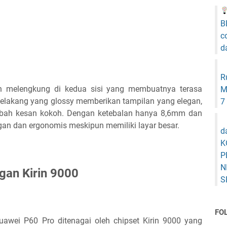
B
c
d
R
n melengkung di kedua sisi yang membuatnya terasa
M
lakang yang glossy memberikan tampilan yang elegan,
7
bah kesan kokoh. Dengan ketebalan hanya 8,6mm dan
gan dan ergonomis meskipun memiliki layar besar.
d
K
P
N
gan Kirin 9000
S
FO
awei P60 Pro ditenagai oleh chipset Kirin 9000 yang