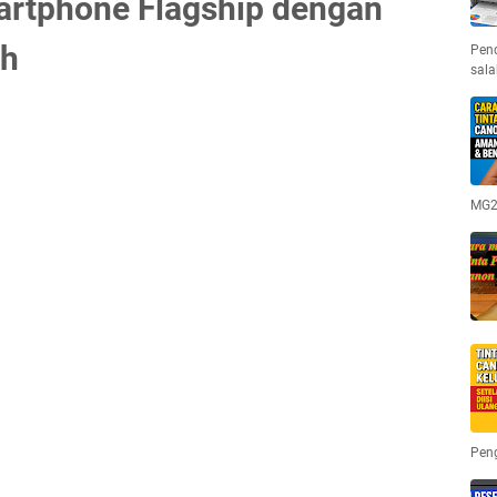
artphone Flagship dengan
ih
Pen
sala
MG25
Pen