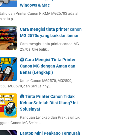
Windows & Mac
dahuluan Printer Canon PIXMA MG2570S adalah
h satu p…
Cara mengisi tinta printer canon
MG 2570s yang baik dan benar
Cara mengisi tinta printer canon MG
2570s Oke balik…
🖨️ Cara Mengisi Tinta Printer
Canon MG dengan Aman dan
Benar (Lengkap!)
Untuk Canon MG2570, MG2500,
50, MG3670, dan Seri Lainny…
🖨️ Tinta Printer Canon Tidak
Keluar Setelah Diisi Ulang? Ini
Solusinya!
Panduan Lengkap dan Praktis untuk
gguna Canon MG Series …
Laptop Mini Peakago Termurah