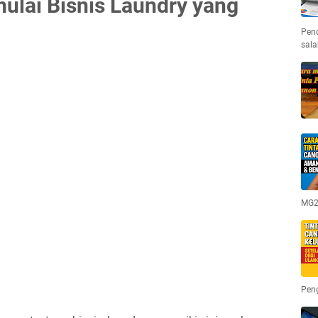
ulai Bisnis Laundry yang
Pen
sala
MG25
Pen