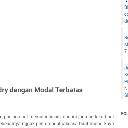
B
c
d
R
M
7
d
K
P
N
ndry dengan Modal Terbatas
S
FO
n pusing saat memulai bisnis, dan ini juga berlaku buat
 sebenarnya nggak perlu modal raksasa buat mulai. Saya