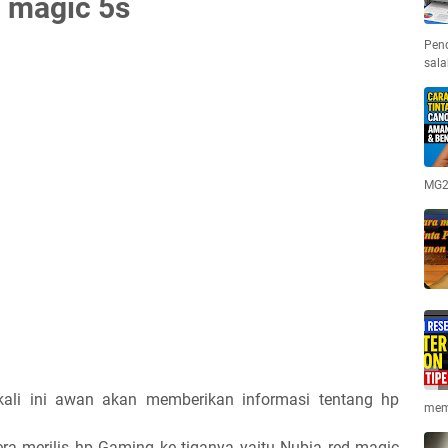
d magic 5s
Pen
sala
MG25
kali ini awan akan memberikan informasi tentang hp
memi
ra merilis hp Gaming ke tiganya yaitu Nubia red magic