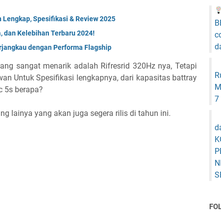
Lengkap, Spesifikasi & Review 2025
B
, dan Kelebihan Terbaru 2024!
c
d
erjangkau dengan Performa Flagship
yang sangat menarik adalah Rifresrid 320Hz nya, Tetapi
R
an Untuk Spesifikasi lengkapnya, dari kapasitas battray
M
c 5s berapa?
7
g lainya yang akan juga segera rilis di tahun ini.
d
K
P
N
S
FO