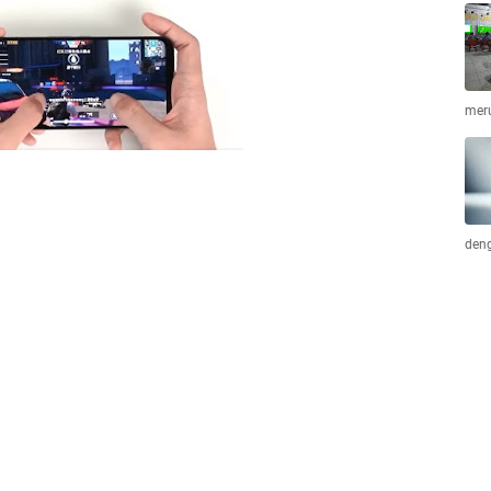
mer
deng