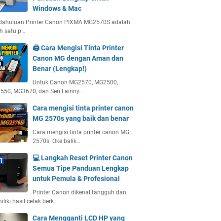
Windows & Mac
dahuluan Printer Canon PIXMA MG2570S adalah
h satu p…
🖨️ Cara Mengisi Tinta Printer
Canon MG dengan Aman dan
Benar (Lengkap!)
Untuk Canon MG2570, MG2500,
50, MG3670, dan Seri Lainny…
Cara mengisi tinta printer canon
MG 2570s yang baik dan benar
Cara mengisi tinta printer canon MG
2570s Oke balik…
💻 Langkah Reset Printer Canon
Semua Tipe Panduan Lengkap
untuk Pemula & Profesional
Printer Canon dikenal tangguh dan
liki hasil cetak berk…
Cara Mengganti LCD HP yang