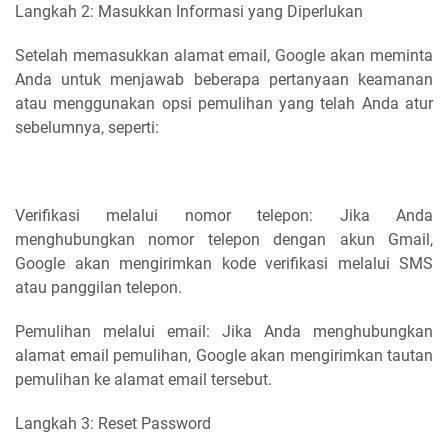
Langkah 2: Masukkan Informasi yang Diperlukan
Setelah memasukkan alamat email, Google akan meminta
Anda untuk menjawab beberapa pertanyaan keamanan
atau menggunakan opsi pemulihan yang telah Anda atur
sebelumnya, seperti:
Verifikasi melalui nomor telepon: Jika Anda
menghubungkan nomor telepon dengan akun Gmail,
Google akan mengirimkan kode verifikasi melalui SMS
atau panggilan telepon.
Pemulihan melalui email: Jika Anda menghubungkan
alamat email pemulihan, Google akan mengirimkan tautan
pemulihan ke alamat email tersebut.
Langkah 3: Reset Password