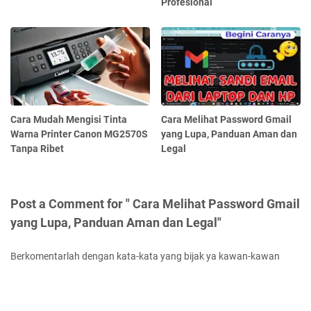
Profesional
Cara Mudah Mengisi Tinta
Cara Melihat Password Gmail
Warna Printer Canon MG2570S
yang Lupa, Panduan Aman dan
Tanpa Ribet
Legal
Post a Comment for " Cara Melihat Password Gmail
yang Lupa, Panduan Aman dan Legal"
Berkomentarlah dengan kata-kata yang bijak ya kawan-kawan