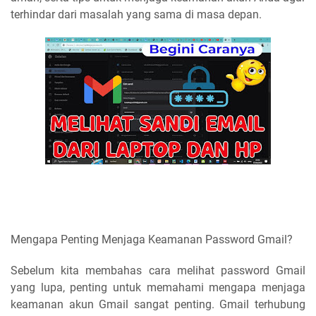
terhindar dari masalah yang sama di masa depan.
Mengapa Penting Menjaga Keamanan Password Gmail?
Sebelum kita membahas cara melihat password Gmail
yang lupa, penting untuk memahami mengapa menjaga
keamanan akun Gmail sangat penting. Gmail terhubung