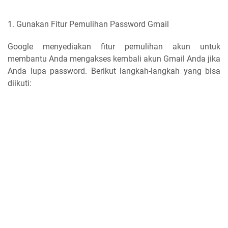
1. Gunakan Fitur Pemulihan Password Gmail
Google menyediakan fitur pemulihan akun untuk
membantu Anda mengakses kembali akun Gmail Anda jika
Anda lupa password. Berikut langkah-langkah yang bisa
diikuti: