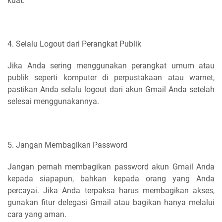
kuat.
4. Selalu Logout dari Perangkat Publik
Jika Anda sering menggunakan perangkat umum atau
publik seperti komputer di perpustakaan atau warnet,
pastikan Anda selalu logout dari akun Gmail Anda setelah
selesai menggunakannya.
5. Jangan Membagikan Password
Jangan pernah membagikan password akun Gmail Anda
kepada siapapun, bahkan kepada orang yang Anda
percayai. Jika Anda terpaksa harus membagikan akses,
gunakan fitur delegasi Gmail atau bagikan hanya melalui
cara yang aman.