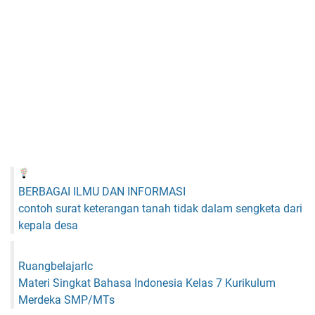
BERBAGAI ILMU DAN INFORMASI
contoh surat keterangan tanah tidak dalam sengketa dari
kepala desa
Ruangbelajarlc
Materi Singkat Bahasa Indonesia Kelas 7 Kurikulum
Merdeka SMP/MTs