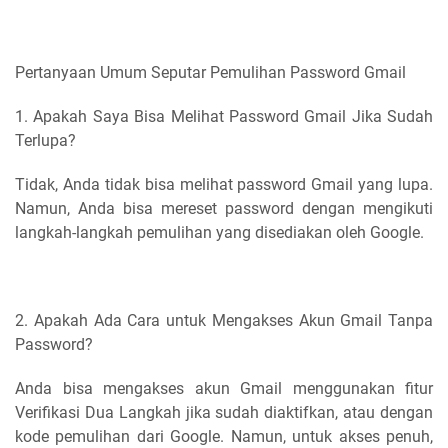
Pertanyaan Umum Seputar Pemulihan Password Gmail
1. Apakah Saya Bisa Melihat Password Gmail Jika Sudah
Terlupa?
Tidak, Anda tidak bisa melihat password Gmail yang lupa.
Namun, Anda bisa mereset password dengan mengikuti
langkah-langkah pemulihan yang disediakan oleh Google.
2. Apakah Ada Cara untuk Mengakses Akun Gmail Tanpa
Password?
Anda bisa mengakses akun Gmail menggunakan fitur
Verifikasi Dua Langkah jika sudah diaktifkan, atau dengan
kode pemulihan dari Google. Namun, untuk akses penuh,