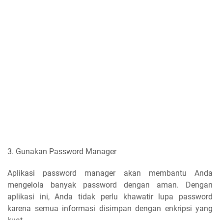
3. Gunakan Password Manager
Aplikasi password manager akan membantu Anda
mengelola banyak password dengan aman. Dengan
aplikasi ini, Anda tidak perlu khawatir lupa password
karena semua informasi disimpan dengan enkripsi yang