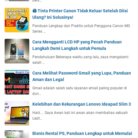
berk…
🖨️ Tinta Printer Canon Tidak Keluar Setelah Diisi
Ulang? Ini Solusinya!
Panduan Lengkap dan Praktis untuk Pengguna Canon MG
Series …
Cara Mengganti LCD HP yang Pecah Panduan
Langkah Demi Langkah untuk Pemula
Pendahuluan Beberapa waktu yang lalu, saya mengalami
salah …
Cara Melihat Password Gmail yang Lupa, Panduan
Aman dan Legal
Gmail adalah salah satu layanan email paling populer di
dun…
Kelebihan dan Kekurangan Lenovo Ideapad Slim 3
Haiii.... Saya Awan kali ini awan akan membahas sebuah
Lapt…
Bisnis Rental PS, Panduan Lengkap untuk Memulai