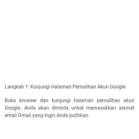
Langkah 1: Kunjungi Halaman Pemulihan Akun Google
Buka browser dan kunjungi halaman pemulihan akun
Google. Anda akan diminta untuk memasukkan alamat
email Gmail yang ingin Anda pulihkan.