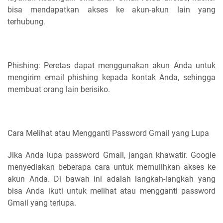
bisa mendapatkan akses ke akun-akun lain yang
terhubung.
Phishing: Peretas dapat menggunakan akun Anda untuk
mengirim email phishing kepada kontak Anda, sehingga
membuat orang lain berisiko.
Cara Melihat atau Mengganti Password Gmail yang Lupa
Jika Anda lupa password Gmail, jangan khawatir. Google
menyediakan beberapa cara untuk memulihkan akses ke
akun Anda. Di bawah ini adalah langkah-langkah yang
bisa Anda ikuti untuk melihat atau mengganti password
Gmail yang terlupa.