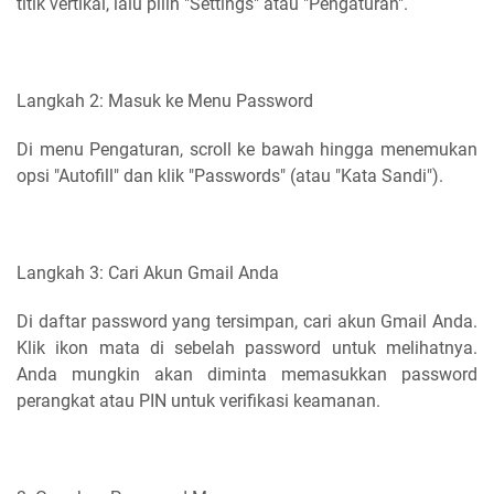
titik vertikal, lalu pilih "Settings" atau "Pengaturan".
Langkah 2: Masuk ke Menu Password
Di menu Pengaturan, scroll ke bawah hingga menemukan
opsi "Autofill" dan klik "Passwords" (atau "Kata Sandi").
Langkah 3: Cari Akun Gmail Anda
Di daftar password yang tersimpan, cari akun Gmail Anda.
Klik ikon mata di sebelah password untuk melihatnya.
Anda mungkin akan diminta memasukkan password
perangkat atau PIN untuk verifikasi keamanan.