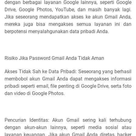
dengan berbagai layanan Google lainnya, seperti Google
Drive, Google Photos, YouTube, dan masih banyak lagi.
Jika seseorang mendapatkan akses ke akun Gmail Anda,
mereka juga bisa mengakses semua layanan ini dan
berpotensi menyalahgunakan data pribadi Anda.
Risiko Jika Password Gmail Anda Tidak Aman
Akses Tidak Sah ke Data Pribadi: Seseorang yang berhasil
membobol akun Gmail Anda dapat mengakses informasi
pribadi seperti email, file penting di Google Drive, serta foto
dan video di Google Photos.
Pencurian Identitas: Akun Gmail sering kali terhubung
dengan akun-akun lainnya, seperti media sosial atau
layanan keuangan. Jika akun Gmail Anda diretas, hacker