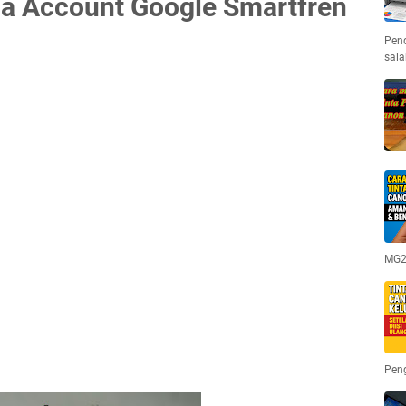
a Account Google Smartfren
Pen
sala
MG25
Pen