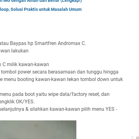
anon MG dengan Aman dan Benar (Lengkap!)
loop, Solusi Praktis untuk Masalah Umum
atau Baypas hp Smartfren Andromax C.
awan lakukan
x C milik kawan-kawan
 tombol power secara berasamaan dan tunggu hingga
ke menu booting kawan-kawan tekan tombol down untuk
enu pada boot yaitu wipe data/factory reset, dan
engklik OK/YES.
elanjutnya & silahkan kawan-kawan pilih menu YES -