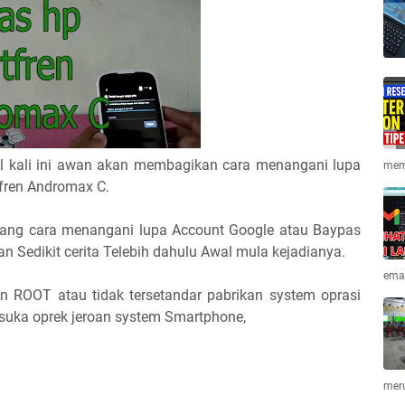
kel kali ini awan akan membagikan cara menangani lupa
memi
fren Andromax C.
ng cara menangani lupa Account Google atau Baypas
n Sedikit cerita Telebih dahulu Awal mula kejadianya.
emai
an ROOT atau tidak tersetandar pabrikan system oprasi
 suka oprek jeroan system Smartphone,
mer