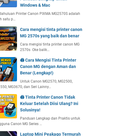
Windows & Mac
dahuluan Printer Canon PIXMA MG2570S adalah
h satu p…
Cara mengisi tinta printer canon
MG 2570s yang baik dan benar
Cara mengisi tinta printer canon MG
2570s Oke balik…
🖨️ Cara Mengisi Tinta Printer
Canon MG dengan Aman dan
Benar (Lengkap!)
Untuk Canon MG2570, MG2500,
50, MG3670, dan Seri Lainny…
🖨️ Tinta Printer Canon Tidak
Keluar Setelah Diisi Ulang? Ini
Solusinya!
Panduan Lengkap dan Praktis untuk
gguna Canon MG Series …
Laptop Mini Peakago Termurah