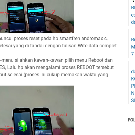
B
c
d
ncul proses reset pada hp smartfren andromax c,
R
elesai yang di tandai dengan tulisan Wife data complet
M
7
-menu silahkan kawan-kawan pilih menu Reboot dan
ES, Lalu hp akan mengalami proses REBOOT tersebut
d
ebut selesai (proses ini cukup memakan waktu yang
K
P
N
S
FO